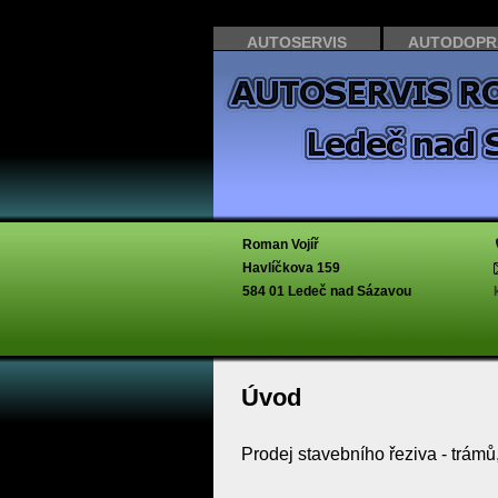
AUTOSERVIS
AUTODOPR
Roman Vojíř
Havlíčkova 159
584 01 Ledeč nad Sázavou
Úvod
Prodej stavebního řeziva - trámů, l