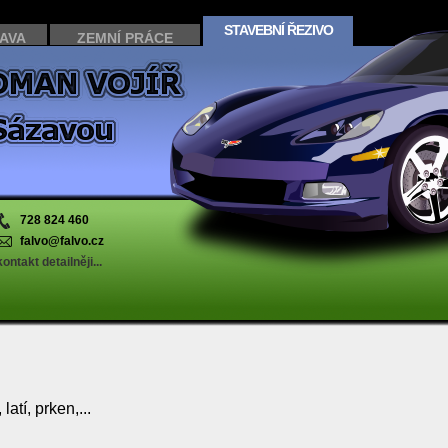
STAVEBNÍ ŘEZIVO
AVA
ZEMNÍ PRÁCE
728 824 460
falvo@falvo.cz
kontakt detailněji...
atí, prken,...